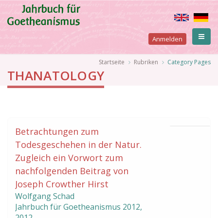
Direkt
zum
Inhalt
User
Anmelden
account
Pfadnavigation
Startseite
Rubriken
Category Pages
THANATOLOGY
menu
Betrachtungen zum
Todesgeschehen in der Natur.
Zugleich ein Vorwort zum
nachfolgenden Beitrag von
Joseph Crowther Hirst
Wolfgang Schad
Jahrbuch für Goetheanismus
2012
,
2012