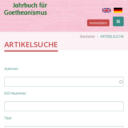
Direkt
zum
Inhalt
User
Anmelden
account
Pfadnavigation
Startseite
ARTIKELSUCHE
ARTIKELSUCHE
menu
Seitennummerierung
Autoren
DOI Nummer
Titel