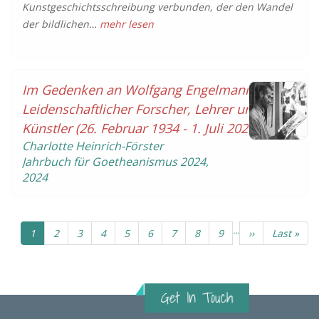
Kunstgeschichtsschreibung verbunden, der den Wandel
der bildlichen…
mehr lesen
Im Gedenken an Wolfgang Engelmann:
Leidenschaftlicher Forscher, Lehrer und
Künstler (26. Februar 1934 - 1. Juli 2023)
Charlotte Heinrich-Förster
Jahrbuch für Goetheanismus
2024
,
2024
…
Aktuelle
1
Seite
2
Seite
3
Seite
4
Seite
5
Seite
6
Seite
7
Seite
8
Seite
9
Nächste
››
Letzte
Last »
Seite
Seite
Seite