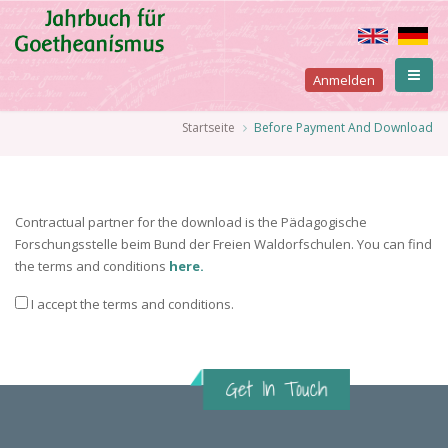
Direkt
zum
Inhalt
User
Anmelden
account
Pfadnavigation
Startseite
Before Payment And Download
menu
Contractual partner for the download is the Pädagogische
Forschungsstelle beim Bund der Freien Waldorfschulen. You can find
the terms and conditions
here.
I accept the terms and conditions.