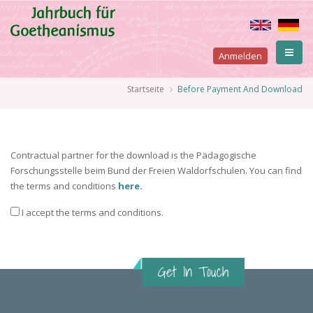
Direkt
zum
Inhalt
User
Anmelden
account
Pfadnavigation
Startseite
Before Payment And Download
menu
Contractual partner for the download is the Pädagogische
Forschungsstelle beim Bund der Freien Waldorfschulen. You can find
the terms and conditions
here.
I accept the terms and conditions.