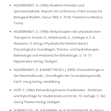
HILDEBRANDT, G. (1962): Reaktive Perioden und
Spontanrhythmik. Reports VII Conference of the Society for
Biologieal Rhythm, Siena 1960, S. 75-82. Panmincrva Medica.
Torino
HILDEBRANDT, G. (1990): Wirkprinzipien der physikalischen
Therapie In: Drexel‚ H., Hildebrandt, G., Schlegel, K. F. &
Weimann, O. (Hrsg.), Physikalische Medizin Band I.
Physiologische Grundlagen, Thermo- und Hydrotherapie.
Balneologie und medizinische Klimatologie, S. 13- 17.
Hippokrates-Verlag. Stuttgart
HILDEBRANDT, G. & BANDT-REGES, J. (l992): Chrumobiologie in
der Naturheilkunde - Grundlagen der Circaseptanperiodik.
Karl F. Haug Verlag. Heidelberg
HOFF, F. (1962): Behandlung Innerer Krankheiten - Richlinien
und Ratschläge für Studierende und Ärzte, 10. Auflage, S. 362.
Georg Thieme Verlag. Stuttgart
HORNBOSTEL, M., KAUFMANN, W. & SIEGENTHALER, W. (Hrsg.)