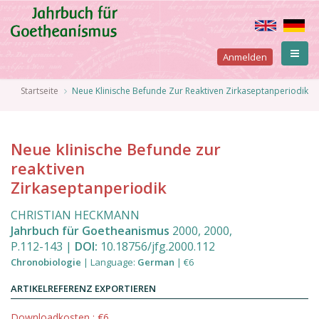
Direkt
zum
Inhalt
User
Anmelden
account
Pfadnavigation
Startseite
Neue Klinische Befunde Zur Reaktiven Zirkaseptanperiodik
menu
Neue klinische Befunde zur
reaktiven
Zirkaseptanperiodik
CHRISTIAN HECKMANN
Jahrbuch für Goetheanismus
2000
,
2000
,
P.112
-
143
|
DOI:
10.18756/jfg.2000.112
Chronobiologie
|
Language
:
German
|
€6
ARTIKELREFERENZ EXPORTIEREN
Downloadkosten : €6