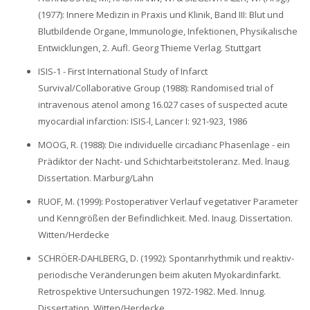
(1977): Innere Medizin in Praxis und Klinik, Band III: Blut und
Blutbildende Organe, Immunologie, Infektionen, Physikalische
Entwicklungen, 2. Aufl. Georg Thieme Verlag. Stuttgart
ISIS-1 - First International Study of Infarct
Survival/Collaborative Group (1988): Randomised trial of
intravenous atenol among 16.027 cases of suspected acute
myocardial infarction: ISIS-l, Lancer I: 921-923‚ 1986
MOOG, R. (1988): Die individuelle circadianc Phasenlage - ein
Prädiktor der Nacht- und Schichtarbeitstoleranz. Med. lnaug.
Dissertation. Marburg/Lahn
RUOF‚ M. (1999): Postoperativer Verlauf vegetativer Parameter
und Kenngrößen der Befindlichkeit. Med. Inaug. Dissertation.
Witten/Herdecke
SCHRÖER-DAHLBERG, D. (1992): Spontanrhythmik und reaktiv-
periodische Veränderungen beim akuten Myokardinfarkt.
Retrospektive Untersuchungen 1972-1982. Med. Innug.
Dissertation. Witten/Herdecke