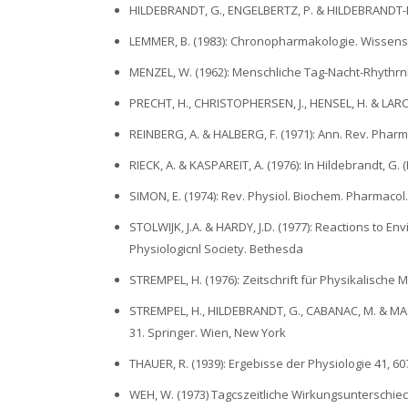
HILDEBRANDT, G., ENGELBERTZ, P. & HILDEBRANDT-EVER
LEMMER, B. (1983): Chronopharmakologie. Wissensch
MENZEL, W. (1962): Menschliche Tag-Nacht-Rhythrn
PRECHT, H., CHRISTOPHERSEN, J., HENSEL, H. & LARCI
REINBERG, A. & HALBERG, F. (1971): Ann. Rev. Pharma
RIECK, A. & KASPAREIT, A. (1976): In Hildebrandt, G.
SIMON, E. (1974): Rev. Physiol. Biochem. Pharmacol.
STOLWIJK, J.A. & HARDY, J.D. (1977): Reactions to En
Physiologicnl Society. Bethesda
STREMPEL, H. (1976): Zeitschrift für Physikalische M
STREMPEL, H., HILDEBRANDT, G., CABANAC, M. & MASSO
31. Springer. Wien, New York
THAUER, R. (1939): Ergebisse der Physiologie 41, 60
WEH, W. (1973) Tagcszeitliche Wirkungsunterschie