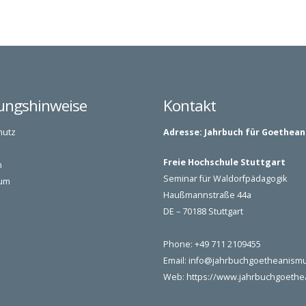
ungshinweise
Kontakt
hutz
Adresse:
Jahrbuch für Goethea
Freie Hochschule Stuttgart
n
Seminar für Waldorfpädagogik
um
Haußmannstraße 44a
DE – 70188 Stuttgart
Phone: +49 711 2109455
Email:
info@jahrbuchgoetheanism
Web:
https://www.jahrbuchgoeth