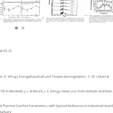
al 50: 25
amer, K. (Hrsg.), Energiehaushalt und Temperaturregulation., S. 42. Urban &
73): In Monteith, J. L. & Mount, L. E. (Hrsg.), Heat Loss from Animals and Man.
and Thermal Comfort Parameters; with Special Reference to Industrial Heat
 Marburg