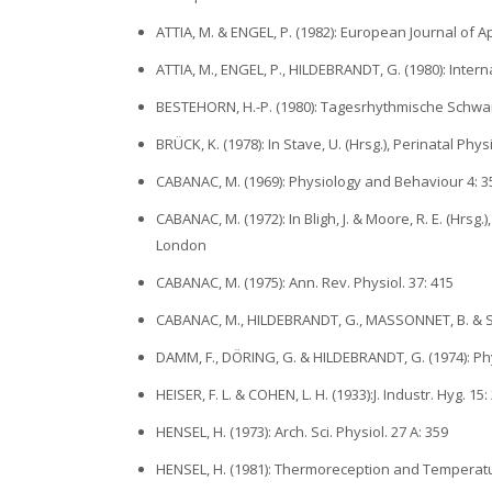
ATTIA, M. & ENGEL, P. (1982): European Journal of A
ATTIA, M., ENGEL, P., HILDEBRANDT, G. (1980): Inte
BESTEHORN, H.-P. (1980): Tagesrhythmische Schwan
BRÜCK, K. (1978): In Stave, U. (Hrsg.), Perinatal Ph
CABANAC, M. (1969): Physiology and Behaviour 4: 3
CABANAC, M. (1972): In Bligh, J. & Moore, R. E. (Hr
London
CABANAC, M. (1975): Ann. Rev. Physiol. 37: 415
CABANAC, M., HILDEBRANDT, G., MASSONNET, B. & STR
DAMM, F., DÖRING, G. & HILDEBRANDT, G. (1974): Phy
HEISER, F. L. & COHEN, L. H. (1933):J. Industr. Hyg. 15:
HENSEL, H. (1973): Arch. Sci. Physiol. 27 A: 359
HENSEL, H. (1981): Thermoreception and Temperatu