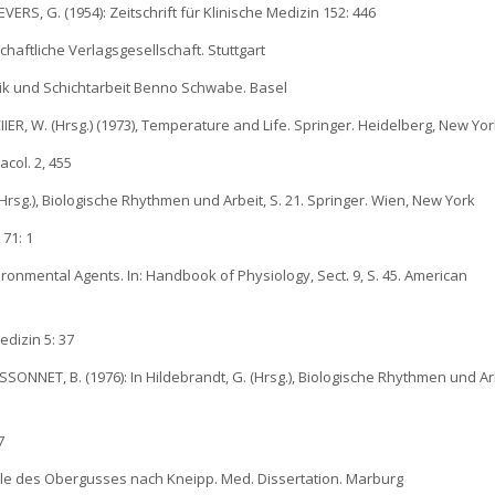
S, G. (1954): Zeitschrift für Klinische Medizin 152: 446
aftliche Verlagsgesellschaft. Stuttgart
ik und Schichtarbeit Benno Schwabe. Basel
IER, W. (Hrsg.) (1973), Temperature and Life. Springer. Heidelberg, New Yor
col. 2, 455
 (Hrsg.), Biologische Rhythmen und Arbeit, S. 21. Springer. Wien, New York
 71: 1
vironmental Agents. In: Handbook of Physiology, Sect. 9, S. 45. American
edizin 5: 37
NNET, B. (1976): In Hildebrandt, G. (Hrsg.), Biologische Rhythmen und Arb
7
cle des Obergusses nach Kneipp. Med. Dissertation. Marburg