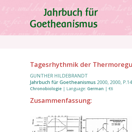
Direkt
zum
Inhalt
Pfadnavigation
Tagesrhythmik der Thermoregu
GUNTHER HILDEBRANDT
Jahrbuch für Goetheanismus
2000
,
2000
,
P.1
Chronobiologie
|
Language
:
German
|
€6
Zusammenfassung: