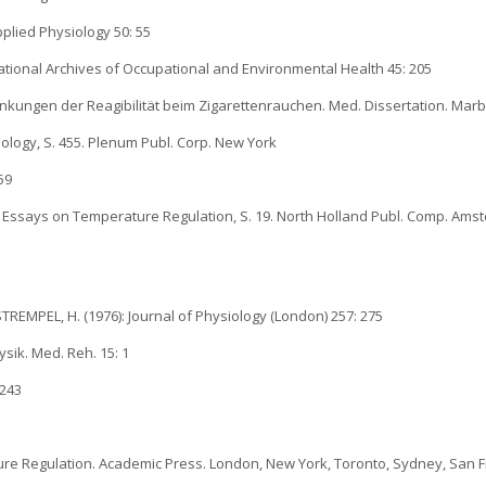
pplied Physiology 50: 55
rnational Archives of Occupational and Environmental Health 45: 205
kungen der Reagibilität beim Zigarettenrauchen. Med. Dissertation. Mar
ysiology, S. 455. Plenum Publ. Corp. New York
59
sg.), Essays on Temperature Regulation, S. 19. North Holland Publ. Comp. Ams
EMPEL, H. (1976): Journal of Physiology (London) 257: 275
sik. Med. Reh. 15: 1
 243
re Regulation. Academic Press. London, New York, Toronto, Sydney, San F