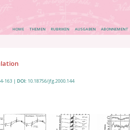
Main
HOME
THEMEN
RUBRIKEN
AUSGABEN
ABONNEMENT
navigation
lation
44
-
163
|
DOI:
10.18756/jfg.2000.144