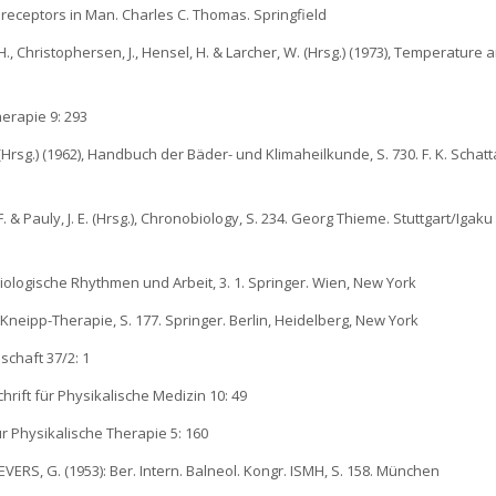
receptors in Man. Charles C. Thomas. Springfield
H., Christophersen, J., Hensel, H. & Larcher, W. (Hrsg.) (1973), Temperature a
herapie 9: 293
(Hrsg.) (1962), Handbuch der Bäder- und Klimaheilkunde, S. 730. F. K. Schatt
F. & Pauly, J. E. (Hrsg.), Chronobiology, S. 234. Georg Thieme. Stuttgart/Igaku
 Biologische Rhythmen und Arbeit, 3. 1. Springer. Wien, New York
Kneipp-Therapie, S. 177. Springer. Berlin, Heidelberg, New York
chaft 37/2: 1
hrift für Physikalische Medizin 10: 49
r Physikalische Therapie 5: 160
RS, G. (1953): Ber. Intern. Balneol. Kongr. ISMH, S. 158. München