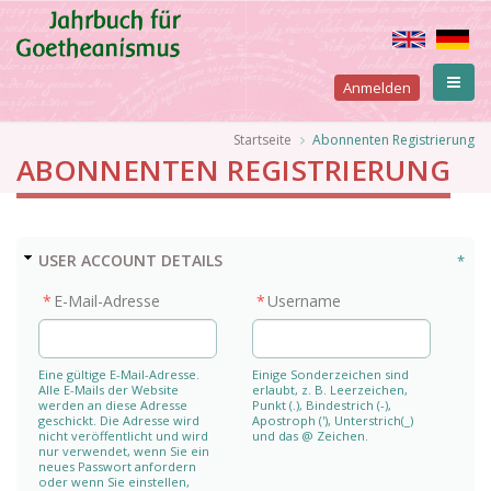
Direkt
zum
Inhalt
User
Anmelden
account
Pfadnavigation
Startseite
Abonnenten Registrierung
ABONNENTEN REGISTRIERUNG
menu
AUSBLENDEN
USER ACCOUNT DETAILS
E-Mail-Adresse
Username
Eine gültige E-Mail-Adresse.
Einige Sonderzeichen sind
Alle E-Mails der Website
erlaubt, z. B. Leerzeichen,
werden an diese Adresse
Punkt (.), Bindestrich (-),
geschickt. Die Adresse wird
Apostroph ('), Unterstrich(_)
nicht veröffentlicht und wird
und das @ Zeichen.
nur verwendet, wenn Sie ein
neues Passwort anfordern
oder wenn Sie einstellen,