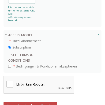
Hierbei muss es sich
um eine externe URL
wie
http://example.com
handeln.
AUSBLENDEN
ACCESS MODEL
Einzel Abonnement
Subscription
ANZEIGEN
SEE TERMS &
CONDITIONS
Bedingungen & Konditionen akzeptieren