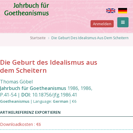
Direkt
zum
Inhalt
User
Anmelden
account
Pfadnavigation
Startseite
Die Geburt Des Idealismus Aus Dem Scheitern
menu
Die Geburt des Idealismus aus
dem Scheitern
Thomas Göbel
Jahrbuch für Goetheanismus
1986
,
1986
,
P.41
-
54
|
DOI:
10.18756/jfg.1986.41
Goetheanismus
|
Language
:
German
|
€6
ARTIKELREFERENZ EXPORTIEREN
Downloadkosten : €6