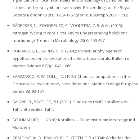
significance of local availability and physiology of Symbiodinium
strains and host-symbiont selectivity. Proceedings of the Royal
Society (London) B 268: 1759-1767 (doi:10.1098/rspb.2001.1733)
RÄDECKER, N., POGOREUTZ, C., VOOLSTRA, C. R. & AL. (2015):
Nitrogen cycling in corals: the key to understanding holobiont
functioning? Trends in Microbiology 23(8): 490-497
ROMANO, S. L., CAIRNS, S. D. (2000): Molecular phylogenetic
hypotheses for the evolution of seleractinian corals. Bulletin of
Marine Science 67(3): 1043-1068
SAMMARCO, P. W, COLL, J. C. (1992): Chemical adaptations in the
Octocorallia: evolutionary considerations. Marine Ecology Progress
Series 88: 93-104
SALVAR, B., BACCHET, PH. (2011): Guide des récifs coralliens de
Tahiti et ses iles. Tahiti
SCHUMACHER, H. (2010): Korallen — Baumeister am Meeresgrund.
München
SPALDING, M: D., RAVILIOUS, C., CREEN, E. P. (2004): Weltatlas der