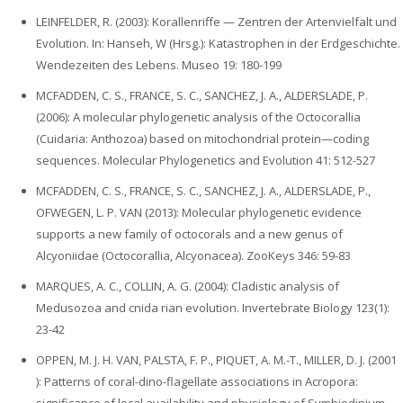
LEINFELDER, R. (2003): Korallenriffe — Zentren der Artenvielfalt und
Evolution. In: Hanseh, W (Hrsg.): Katastrophen in der Erdgeschichte.
Wendezeiten des Lebens. Museo 19: 180-199
MCFADDEN, C. S., FRANCE, S. C., SANCHEZ, J. A., ALDERSLADE, P.
(2006): A molecular phylogenetic analysis of the Octocorallia
(Cuidaria: Anthozoa) based on mitochondrial protein—coding
sequences. Molecular Phylogenetics and Evolution 41: 512-527
MCFADDEN, C. S., FRANCE, S. C., SANCHEZ, J. A., ALDERSLADE, P.,
OFWEGEN, L. P. VAN (2013): Molecular phylogenetic evidence
supports a new family of octocorals and a new genus of
Alcyoniidae (Octocorallia, Alcyonacea). ZooKeys 346: 59-83
MARQUES, A. C., COLLIN, A. G. (2004): Cladistic analysis of
Medusozoa and cnida rian evolution. Invertebrate Biology 123(1):
23-42
OPPEN, M. J. H. VAN, PALSTA, F. P., PIQUET, A. M.-T., MILLER, D. J. (2001
): Patterns of coral-dino-flagellate associations in Acropora: