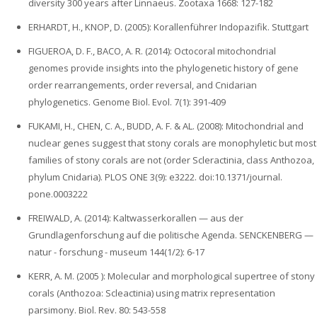
diversity 300 years after Linnaeus. Zootaxa 1668: 127-182
ERHARDT, H., KNOP, D. (2005): Korallenführer Indopazifik. Stuttgart
FIGUEROA, D. F., BACO, A. R. (2014): Octocoral mitochondrial
genomes provide insights into the phylogenetic history of gene
order rearrangements, order reversal, and Cnidarian
phylogenetics. Genome Biol. Evol. 7(1): 391-409
FUKAMI, H., CHEN, C. A., BUDD, A. F. & AL. (2008): Mitochondrial and
nuclear genes suggest that stony corals are monophyletic but most
families of stony corals are not (order Scleractinia, class Anthozoa,
phylum Cnidaria). PLOS ONE 3(9): e3222. doi:10.1371/journal.
pone.0003222
FREIWALD, A. (2014): Kaltwasserkorallen — aus der
Grundlagenforschung auf die politische Agenda. SENCKENBERG —
natur - forschung - museum 144(1/2): 6-17
KERR, A. M. (2005 ): Molecular and morphological supertree of stony
corals (Anthozoa: Scleactinia) using matrix representation
parsimony. Biol. Rev. 80: 543-558