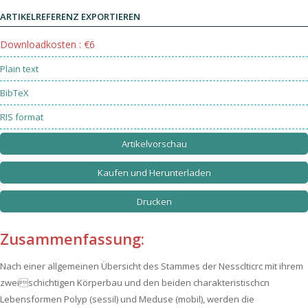
ARTIKELREFERENZ EXPORTIEREN
Downloadkosten : €6
Plain text
BibTeX
RIS format
Artikelvorschau
Kaufen und Herunterladen
Drucken
Zusammenfassung:
Nach einer allgemeinen Übersicht des Stammes der Nessclticrc mit ihrem
zweischichtigen Körperbau und den beiden charakteristischcn
Lebensformen Polyp (sessil) und Meduse (mobil), werden die