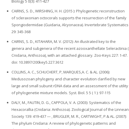
Biology 5 0(3): 411-427
CAIRNS, S. D., WIRSHING, H. H. (2015 ): Phylogenetic reconstruction
of scleraxonian octocorals supports the resurrection of the family
Spongiodermidae (Guidaria, Alcyonacea). Invertebrate Systematics
29: 345-368
CAIRNS, S. D., KITAHARA, M. V. (2012): An illustrated key to the
genera and subgenera of the recent azooxanthellate Seleractinia (
Cnidaria, Anthozoa), with an attached glossary. Zoo-Keys 227: 1-47.
doi: 10.3897/200key5.227.3612
COLLINS, A. C., SCHUCHERT, P, MARQUES,A. C. & AL. (2006):
Medusozoan phylogeny and character evolution clarified by new
large and small subunit rDNA data and an assessment of the utility
of phylogenetie mixture models. Syst. Biol. 5 5 ( 1 ): 97-115
DALY, M., FAUTIN, D. G., CAPPOLA, V. A. (2003): Systematics of the
Hexacorallia (Cnidaria: Anthozoa). Zoological Journal of the Linnean
Society 139: 419-437 — , BRUGLER, M. R., CARTWIGHT, P.& AL. (2007):
The phylum Cnidaria: A review of phylogenetic patterns and