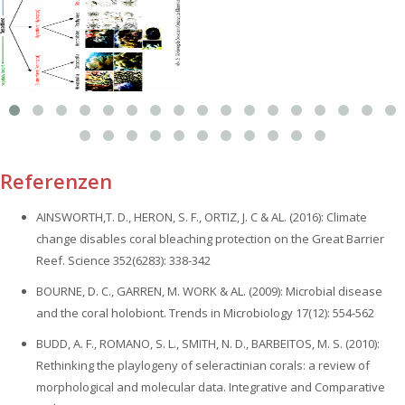
Referenzen
AINSWORTH,T. D., HERON, S. F., ORTIZ, J. C & AL. (2016): Climate
change disables coral bleaching protection on the Great Barrier
Reef. Science 352(6283): 338-342
BOURNE, D. C., GARREN, M. WORK & AL. (2009): Microbial disease
and the coral holobiont. Trends in Microbiology 17(12): 554-562
BUDD, A. F., ROMANO, S. L., SMITH, N. D., BARBEITOS, M. S. (2010):
Rethinking the playlogeny of seleractinian corals: a review of
morphological and molecular data. Integrative and Comparative