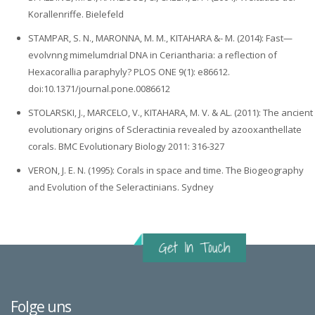
Korallenriffe. Bielefeld
STAMPAR, S. N., MARONNA‚ M. M., KITAHARA &- M. (2014): Fast—
evolvnng mimelumdrial DNA in Ceriantharia: a reflection of
Hexacorallia paraphyly? PLOS ONE 9(1): e86612.
doi:10.1371/journal.pone.0086612
STOLARSKI‚ J., MARCELO, V., KITAHARA, M. V. & AL. (2011): The ancient
evolutionary origins of Scleractinia revealed by azooxanthellate
corals. BMC Evolutionary Biology 2011: 316-327
VERON, J. E. N. (1995): Corals in space and time. The Biogeography
and Evolution of the Seleractinians. Sydney
Folge uns