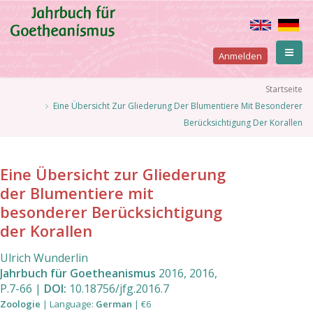
Direkt
zum
Inhalt
User
Anmelden
account
Pfadnavigation
Startseite
Eine Übersicht Zur Gliederung Der Blumentiere Mit Besonderer
menu
Berücksichtigung Der Korallen
Eine Übersicht zur Gliederung
der Blumentiere mit
besonderer Berücksichtigung
der Korallen
Ulrich Wunderlin
Jahrbuch für Goetheanismus
2016
,
2016
,
P.7
-
66
|
DOI:
10.18756/jfg.2016.7
Zoologie
|
Language
:
German
|
€6