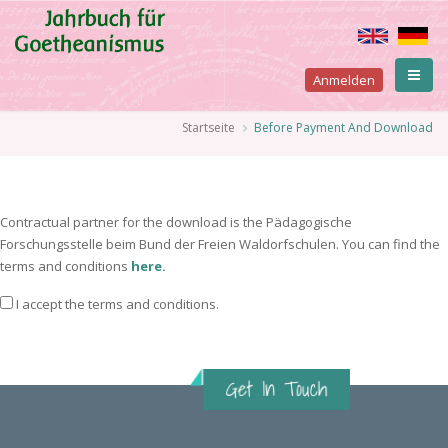
Direkt
zum
Inhalt
User
Anmelden
account
Pfadnavigation
Startseite
Before Payment And Download
menu
Contractual partner for the download is the Pädagogische
Forschungsstelle beim Bund der Freien Waldorfschulen. You can find the
terms and conditions
here.
I accept the terms and conditions.