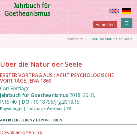
Direkt
zum
Inhalt
User
Anmelden
account
Pfadnavigation
Startseite
Über Die Natur Der Seele
menu
Über die Natur der Seele
ERSTER VORTRAG AUS : ACHT PSYCHOLOGISCHE
VORTRÄGE. JENA 1869
Carl Fortlage
Jahrbuch für Goetheanismus
2018
,
2018
,
P.15
-
40
|
DOI:
10.18756/jfg.2018.15
Physiologie
|
Language
:
German
|
€6
ARTIKELREFERENZ EXPORTIEREN
Downloadkosten : €6