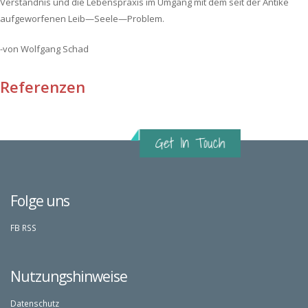
Verständnis und die Lebenspraxis im Umgang mit dem seit der Antike
aufgeworfenen Leib—Seele—Problem.
-von Wolfgang Schad
Referenzen
Folge uns
FB
RSS
Nutzungshinweise
Datenschutz