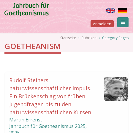
Direkt
zum
Inhalt
User
Anmelden
account
Pfadnavigation
Startseite
Rubriken
Category Pages
GOETHEANISM
menu
Seitennummerierung
Rudolf Steiners
naturwissenschaftlicher Impuls.
Ein Brückenschlag von frühen
Jugendfragen bis zu den
naturwissenschaftlichen Kursen
Martin Errenst
Jahrbuch für Goetheanismus
2025
,
2025