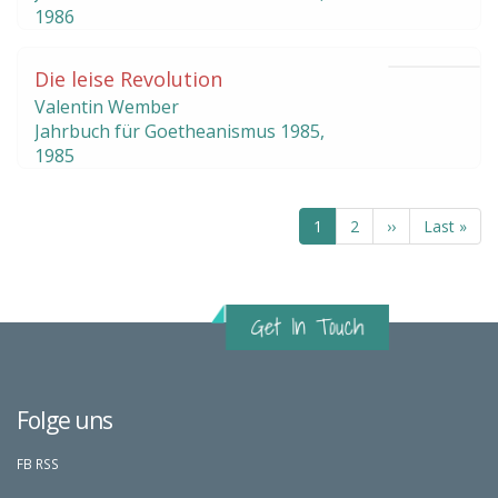
1986
Die leise Revolution
Valentin Wember
Jahrbuch für Goetheanismus
1985
,
1985
Aktuelle
1
Seite
2
Nächste
››
Letzte
Last »
Seite
Seite
Seite
Folge uns
FB
RSS