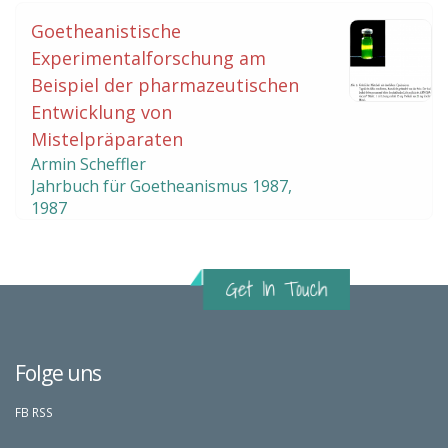
Goetheanistische
Experimentalforschung am
Beispiel der pharmazeutischen
Entwicklung von
Mistelpräparaten
Armin Scheffler
Jahrbuch für Goetheanismus
1987
,
1987
Folge uns
FB
RSS