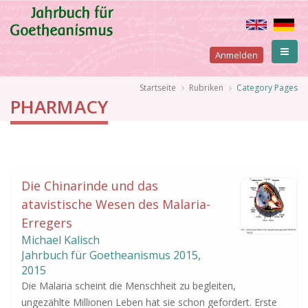
Direkt
zum
Inhalt
User
Anmelden
account
Pfadnavigation
Startseite
Rubriken
Category Pages
PHARMACY
menu
Die Chinarinde und das
atavistische Wesen des Malaria-
Erregers
Michael Kalisch
Jahrbuch für Goetheanismus
2015
,
2015
Die Malaria scheint die Menschheit zu begleiten,
ungezählte Millionen Leben hat sie schon gefordert. Erste