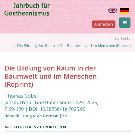
Direkt
zum
Inhalt
User
Anmelden
account
Pfadnavigation
Startseite
Die Bildung Von Raum In Der Baumwelt Und Im Menschen (Reprint)
menu
Die Bildung von Raum in der
Baumwelt und im Menschen
(Reprint)
Thomas Göbel
Jahrbuch für Goetheanismus
2025
,
2025
,
P.69
-
120
|
DOI:
10.18756/jfg.2025.69
Botanik
|
Language
:
German
|
€6
ARTIKELREFERENZ EXPORTIEREN