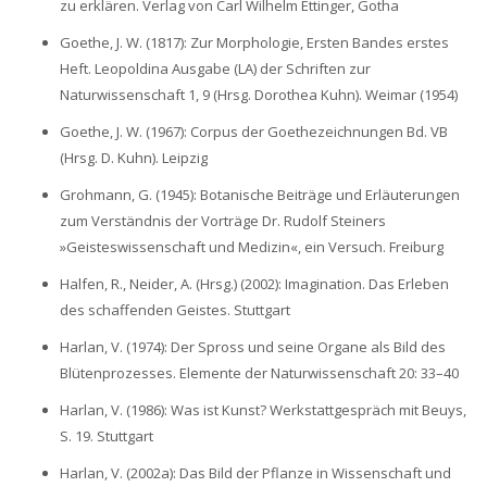
zu erklären. Verlag von Carl Wilhelm Ettinger, Gotha
Goethe, J. W. (1817): Zur Morphologie, Ersten Bandes erstes
Heft. Leopoldina Ausgabe (LA) der Schriften zur
Naturwissenschaft 1, 9 (Hrsg. Dorothea Kuhn). Weimar (1954)
Goethe, J. W. (1967): Corpus der Goethezeichnungen Bd. VB
(Hrsg. D. Kuhn). Leipzig
Grohmann, G. (1945): Botanische Beiträge und Erläuterungen
zum Verständnis der Vorträge Dr. Rudolf Steiners
»Geisteswissenschaft und Medizin«, ein Versuch. Freiburg
Halfen, R., Neider, A. (Hrsg.) (2002): Imagination. Das Erleben
des schaffenden Geistes. Stuttgart
Harlan, V. (1974): Der Spross und seine Organe als Bild des
Blütenprozesses. Elemente der Naturwissenschaft 20: 33–40
Harlan, V. (1986): Was ist Kunst? Werkstattgespräch mit Beuys,
S. 19. Stuttgart
Harlan, V. (2002a): Das Bild der Pflanze in Wissenschaft und