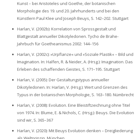
Kunst – bei Aristoteles und Goethe, der botanischen
Morphologie des 19. und 20. Jahrhunderts und bei den
Künstlern Paul Klee und Joseph Beuys, S. 142–202. Stuttgart
Harlan, V. (2002b): Korrelation von Sprossgestalt und
Blattgestalt annueller Dikotyledonen. Tycho de Brahe-
Jahrbuch für Goetheanismus 2002: 144–156
Harlan, V. (2002c): »Urpflanze« und »Soziale Plastik« – Bild und
Imagination. In: Halfen, R. & Neider, A. (Hrsg.): Imagination. Das
Erleben des schaffenden Geistes, S. 171–195. Stuttgart
Harlan, V. (2005): Der Gestaltungstypus annueller
Dikotyledonen. In: Harlan, V. (Hrsg.): Wert und Grenzen des
Typus in der botanischen Morphologie, S. 163–180. Nümbrecht
Harlan, V. (2008): Evolution. Eine Bleistiftzeichnung ohne Titel
von 1974. In: Blume, E. & Nichols, C. (Hrsg.): Beuys. Die Evolution
sind wir, S. 365–367
Harlan, V. (2020): Mit Beuys Evolution denken – Dreigliederung
als Weltprinzip. München