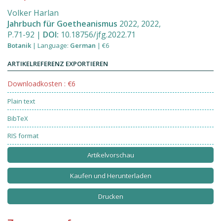
Volker Harlan
Jahrbuch für Goetheanismus
2022
,
2022
,
P.71
-
92
|
DOI:
10.18756/jfg.2022.71
Botanik
|
Language
:
German
|
€6
ARTIKELREFERENZ EXPORTIEREN
Downloadkosten : €6
Plain text
BibTeX
RIS format
Artikelvorschau
Kaufen und Herunterladen
Drucken