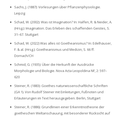
Sachs, J. (1887): Vorlesungen über Pflanzenphysiologie.
Leipzig
Schad, W. (2002): Was ist Imagination? In: Halfen, R. & Neider, A.
(Hrsg.): Imagination. Das Erleben des schaffenden Geistes, S.
31–67. Stuttgart
Schad, W. (2022) Was alles ist Goetheanismus? In: Edelhäuser,
F. & al. (Hrsg.): Goetheanismus und Medizin, S. 66 ff.
Dornach/CH
Schmid, G. (1935): Über die Herkunft der Ausdrücke
Morphologie und Biologie. Nova Acta Leopoldina NF, 2: 597–
620
Steiner, R. (1883): Goethes naturwissenschaftliche Schriften
(GA 1). Von Rudolf Steiner mit Einleitungen, Fußnoten und
Erläuterungen im Text herausgegeben. Berlin, Stuttgart
Steiner, R. (1886): Grundlinien einer Erkenntnistheorie der
goetheschen Weltanschauung, mit besonderer Rücksicht auf