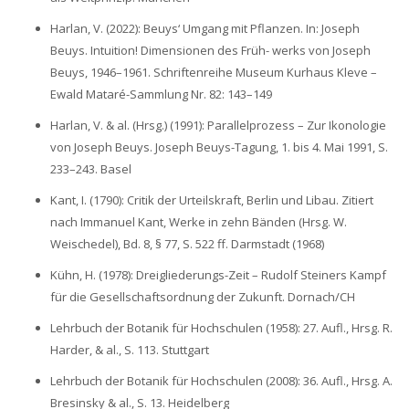
Harlan, V. (2022): Beuys‘ Umgang mit Pflanzen. In: Joseph
Beuys. Intuition! Dimensionen des Früh- werks von Joseph
Beuys, 1946–1961. Schriftenreihe Museum Kurhaus Kleve –
Ewald Mataré-Sammlung Nr. 82: 143–149
Harlan, V. & al. (Hrsg.) (1991): Parallelprozess – Zur Ikonologie
von Joseph Beuys. Joseph Beuys-Tagung, 1. bis 4. Mai 1991, S.
233–243. Basel
Kant, I. (1790): Critik der Urteilskraft, Berlin und Libau. Zitiert
nach Immanuel Kant, Werke in zehn Bänden (Hrsg. W.
Weischedel), Bd. 8, § 77, S. 522 ff. Darmstadt (1968)
Kühn, H. (1978): Dreigliederungs-Zeit – Rudolf Steiners Kampf
für die Gesellschaftsordnung der Zukunft. Dornach/CH
Lehrbuch der Botanik für Hochschulen (1958): 27. Aufl., Hrsg. R.
Harder, & al., S. 113. Stuttgart
Lehrbuch der Botanik für Hochschulen (2008): 36. Aufl., Hrsg. A.
Bresinsky & al., S. 13. Heidelberg