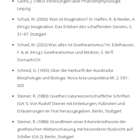
Sachs, J. (1887): Vorlesungen über Pflanzenphysiologie.
Leipzig
Schad, W. (2002): Was ist Imagination? In: Halfen, R. & Neider, A.
(Hrsg.): Imagination. Das Erleben des schaffenden Geistes, S.
31–67. Stuttgart
Schad, W. (2022) Was alles ist Goetheanismus? In: Edelhäuser,
F. & al. (Hrsg.): Goetheanismus und Medizin, S. 66 ff.
Dornach/CH
Schmid, G. (1935): Über die Herkunft der Ausdrücke
Morphologie und Biologie. Nova Acta Leopoldina NF, 2: 597–
620
Steiner, R. (1883): Goethes naturwissenschaftliche Schriften
(GA 1). Von Rudolf Steiner mit Einleitungen, Fußnoten und
Erläuterungen im Text herausgegeben. Berlin, Stuttgart
Steiner, R. (1886): Grundlinien einer Erkenntnistheorie der
goetheschen Weltanschauung, mit besonderer Rücksicht auf
Schiller (GA 2). Berlin, Stuttgart