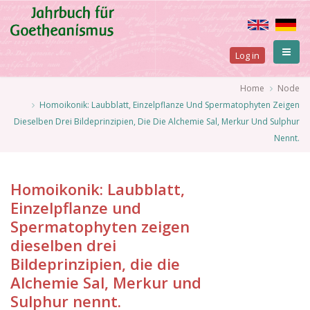
Skip
to
main
User
content
Log in
account
Breadcrumb
Home
Node
Homoikonik: Laubblatt, Einzelpflanze Und Spermatophyten Zeigen
menu
Dieselben Drei Bildeprinzipien, Die Die Alchemie Sal, Merkur Und Sulphur
Nennt.
Homoikonik: Laubblatt,
Einzelpflanze und
Spermatophyten zeigen
dieselben drei
Bildeprinzipien, die die
Alchemie Sal, Merkur und
Sulphur nennt.