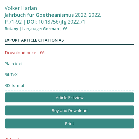
Volker Harlan
Jahrbuch für Goetheanismus
2022
,
2022
,
P.71
-
92
|
DOI:
10.18756/jfg.2022.71
Botany
|
Language
:
German
|
€6
EXPORT ARTICLE CITATION AS
Download price : €6
Plain text
BibTeX
RIS format
Article Preview
Buy and Download
Print