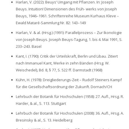
Harlan, V. (2022): Beuys‘ Umgang mit Pflanzen. In: Joseph
Beuys. Intuition! Dimensionen des Früh- werks von Joseph
Beuys, 1946–1961. Schriftenreihe Museum Kurhaus Kleve –
Ewald Mataré-Sammlung Nr. 82: 143–149
Harlan, V. & al. (Hrsg.) (1991): Parallelprozess – Zur Ikonologie
von Joseph Beuys. Joseph Beuys-Tagung, 1. bis 4. Mai 1991, S.
233–243. Basel
Kant, I. (1790): Critik der Urteilskraft, Berlin und Libau. Zitiert
nach Immanuel Kant, Werke in zehn Bänden (Hrsg. W.
Weischedel), Bd. 8, § 77, S. 522 ff. Darmstadt (1968)
Kühn, H. (1978): Dreigliederungs-Zeit – Rudolf Steiners Kampf
für die Gesellschaftsordnung der Zukunft. Dornach/CH
Lehrbuch der Botanik für Hochschulen (1958): 27. Aufl., Hrsg. R.
Harder, & al., S. 113. Stuttgart
Lehrbuch der Botanik für Hochschulen (2008): 36. Aufl., Hrsg. A.
Bresinsky & al., S. 13. Heidelberg