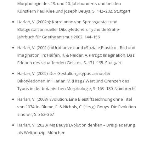
Morphologie des 19. und 20. Jahrhunderts und bei den
Künstlern Paul Klee und Joseph Beuys, S. 142–202. Stuttgart
Harlan, V. (2002b): Korrelation von Sprossgestalt und
Blattgestalt annueller Dikotyledonen. Tycho de Brahe-
Jahrbuch für Goetheanismus 2002: 144–156
Harlan, V. (2002c): »Urpflanze« und »Soziale Plastik« – Bild und
Imagination. In: Halfen, R. & Neider, A. (Hrsg.): Imagination. Das
Erleben des schaffenden Geistes, S. 171–195. Stuttgart
Harlan, V. (2005): Der Gestaltungstypus annueller
Dikotyledonen. In: Harlan, V. (Hrsg.): Wert und Grenzen des
Typus in der botanischen Morphologie, S. 163–180. Nümbrecht
Harlan, V. (2008): Evolution. Eine Bleistiftzeichnung ohne Titel
von 1974. In: Blume, E. & Nichols, C. (Hrsg.): Beuys. Die Evolution
sind wir, S. 365–367
Harlan, V. (2020): Mit Beuys Evolution denken – Dreigliederung
als Weltprinzip. München