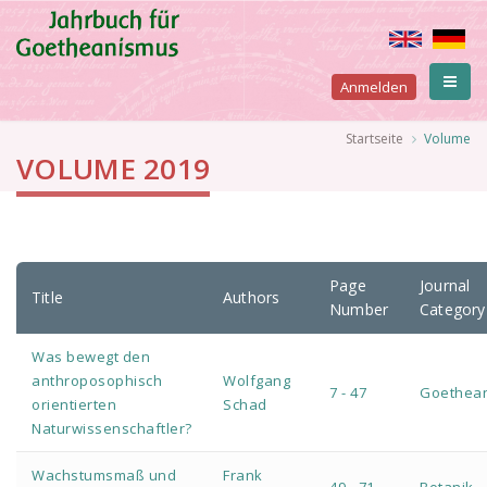
Direkt
zum
Inhalt
User
Anmelden
account
Pfadnavigation
Startseite
Volume
VOLUME 2019
menu
Page
Journal
Title
Authors
Number
Category
Was bewegt den
anthroposophisch
Wolfgang
7 - 47
Goethea
orientierten
Schad
Naturwissenschaftler?
Wachstumsmaß und
Frank