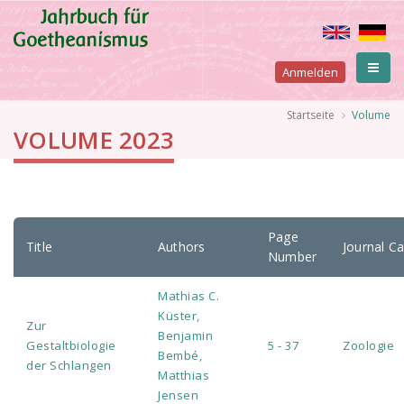
Direkt
zum
Inhalt
User
Anmelden
account
Pfadnavigation
Startseite
Volume
VOLUME 2023
menu
Page
Title
Authors
Journal C
Number
Mathias C.
Küster,
Zur
Benjamin
Gestaltbiologie
5 - 37
Zoologie
Bembé,
der Schlangen
Matthias
Jensen