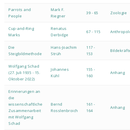
Parrots and
Mark F.
39 - 65
Zoologie
People
Riegner
Cup-and-Ring
Renatus
67 - 115
Anthropol
Marks
Derbidge
Die
Hans-Joachim
117 -
Bildekräf
Steigbildmethode
Strüh
153
Wolfgang Schad
Johannes
155 -
(27. Juli 1935 - 15.
Anhang
Kühl
160
Oktober 2022)
Erinnerungen an
die
wissenschaftliche
Bernd
161 -
Anhang
Zusammenarbeit
Rosslenbroich
164
mit Wolfgang
Schad