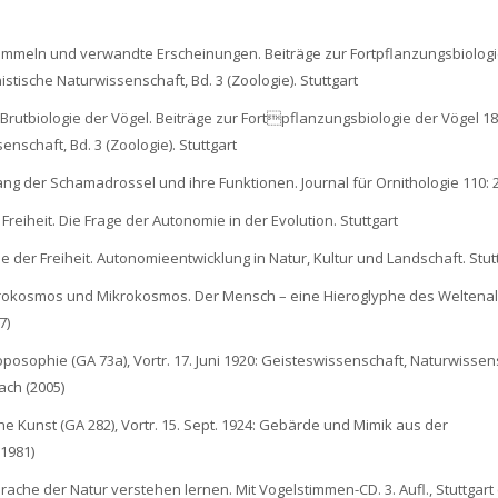
hrdommeln und verwandte Erscheinungen. Beiträge zur Fortpflanzungsbiolog
istische Naturwissenschaft, Bd. 3 (Zoologie). Stuttgart
 Brutbiologie der Vögel. Beiträge zur Fortpflanzungsbiologie der Vögel 18(
enschaft, Bd. 3 (Zoologie). Stuttgart
ang der Schamadrossel und ihre Funktionen. Journal für Ornithologie 110:
 Freiheit. Die Frage der Autonomie in der Evolution. Stuttgart
ie der Freiheit. Autonomieentwicklung in Natur, Kultur und Landschaft. Stut
krokosmos und Mikrokosmos. Der Mensch – eine Hieroglyphe des Weltenal
7)
oposophie (GA 73a), Vortr. 17. Juni 1920: Geisteswissenschaft, Naturwissen
ach (2005)
he Kunst (GA 282), Vortr. 15. Sept. 1924: Gebärde und Mimik aus der
(1981)
rache der Natur verstehen lernen. Mit Vogelstimmen-CD. 3. Aufl., Stuttgart 