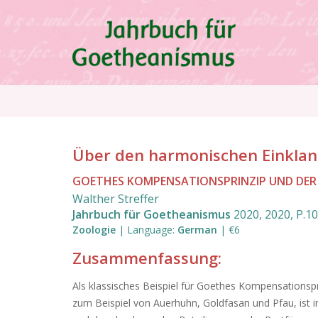
Direkt
zum
Inhalt
Pfadnavigation
Über den harmonischen Einkla
GOETHES KOMPENSATIONSPRINZIP UND DER
Walther Streffer
Jahrbuch für Goetheanismus
2020
,
2020
,
P.1
Zoologie
|
Language
:
German
|
€6
Zusammenfassung:
Als klassisches Beispiel für Goethes Kompensationspr
zum Beispiel von Auerhuhn, Goldfasan und Pfau, ist