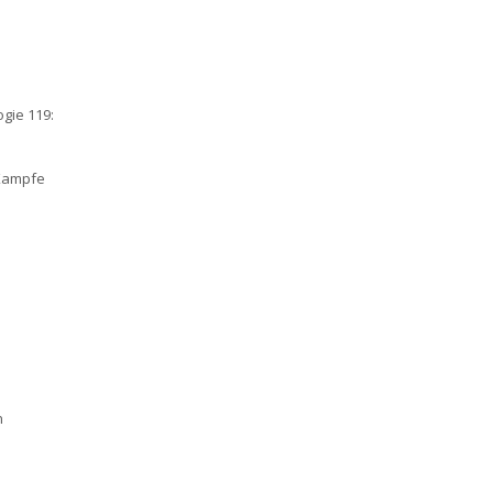
gie 119:
 Kampfe
n