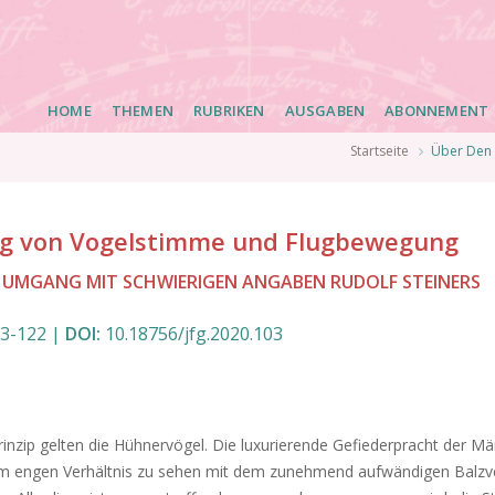
Main
HOME
THEMEN
RUBRIKEN
AUSGABEN
ABONNEMENT
navigation
Startseite
Über Den 
ng von Vogelstimme und Flugbewegung
 UMGANG MIT SCHWIERIGEN ANGABEN RUDOLF STEINERS
03
-
122
|
DOI:
10.18756/jfg.2020.103
inzip gelten die Hühnervögel. Die luxurierende Gefiederpracht der M
 im engen Verhältnis zu sehen mit dem zunehmend aufwändigen Balzv