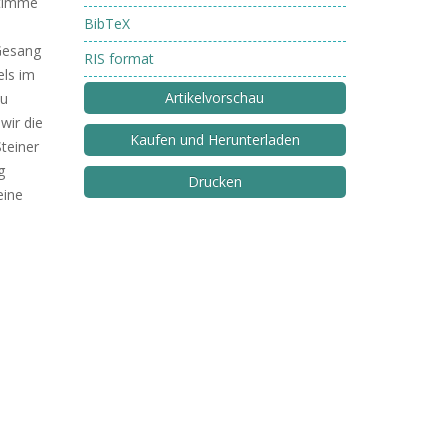
Stimme
BibTeX
Gesang
RIS format
els im
Artikelvorschau
zu
wir die
Kaufen und Herunterladen
Steiner
g
Drucken
eine