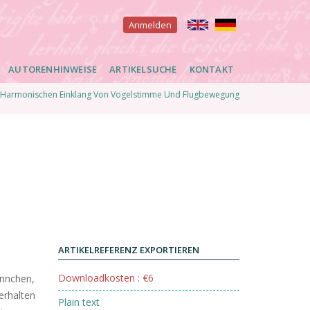
User
Anmelden
account
AUTORENHINWEISE
ARTIKELSUCHE
KONTAKT
menu
Harmonischen Einklang Von Vogelstimme Und Flugbewegung
ARTIKELREFERENZ EXPORTIEREN
Downloadkosten : €6
ännchen,
erhalten
Plain text