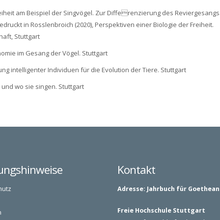
Freiheit am Beispiel der Singvögel. Zur Differenzierung des Reviergesangs
ruckt in Rosslenbroich (2020), Perspektiven einer Biologie der Freiheit.
aft, Stuttgart
nomie im Gesang der Vögel. Stuttgart
ng intelligenter Individuen für die Evolution der Tiere. Stuttgart
 und wo sie singen. Stuttgart
ungshinweise
Kontakt
hutz
Adresse:
Jahrbuch für Goethea
Freie Hochschule Stuttgart
n