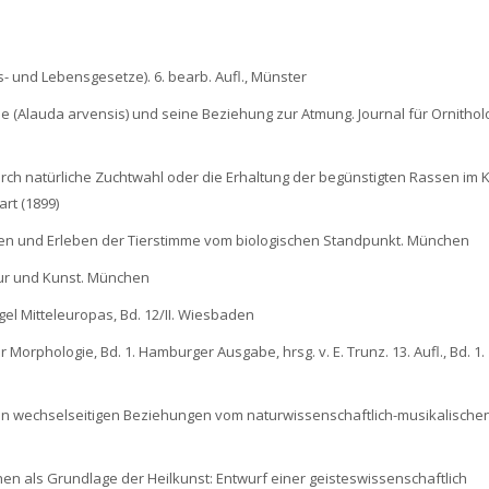
s- und Lebensgesetze). 6. bearb. Aufl., Münster
he (Alauda arvensis) und seine Beziehung zur Atmung. Journal für Ornitholo
durch natürliche Zuchtwahl oder die Erhaltung der begünstigten Rassen im
art (1899)
eifen und Erleben der Tierstimme vom biologischen Standpunkt. München
tur und Kunst. München
gel Mitteleuropas, Bd. 12/II. Wiesbaden
 Morphologie, Bd. 1. Hamburger Ausgabe, hrsg. v. E. Trunz. 13. Aufl., Bd. 1.
ren wechselseitigen Beziehungen vom naturwissenschaftlich-musikalische
hen als Grundlage der Heilkunst: Entwurf einer geisteswissenschaftlich