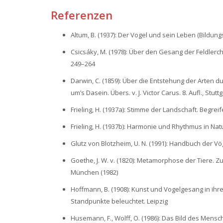
Referenzen
Altum, B. (1937): Der Vogel und sein Leben (Bildung
Csicsáky, M. (1978): Über den Gesang der Feldlerc
249–264
Darwin, C. (1859): Über die Entstehung der Arten 
um’s Dasein. Übers. v. J. Victor Carus. 8. Aufl., Stuttg
Frieling, H. (1937a): Stimme der Landschaft. Begr
Frieling, H. (1937b): Harmonie und Rhythmus in Na
Glutz von Blotzheim, U. N. (1991): Handbuch der Vö
Goethe, J. W. v. (1820): Metamorphose der Tiere. Zur
München (1982)
Hoffmann, B. (1908): Kunst und Vogelgesang in ih
Standpunkte beleuchtet. Leipzig
Husemann, F., Wolff, O. (1986): Das Bild des Mensc