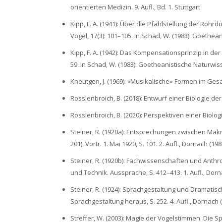
orientierten Medizin. 9. Aufl., Bd. 1. Stuttgart
Kipp, F. A. (1941): Über die Pfahlstellung der Ro
Vögel, 17(3): 101–105. In Schad, W. (1983): Goethean
Kipp, F. A. (1942): Das Kompensationsprinzip in der
59. In Schad, W. (1983): Goetheanistische Naturwiss
Kneutgen, J. (1969): »Musikalische« Formen im Ges
Rosslenbroich, B. (2018): Entwurf einer Biologie der
Rosslenbroich, B. (2020): Perspektiven einer Biolog
Steiner, R. (1920a): Entsprechungen zwischen Ma
201), Vortr. 1. Mai 1920, S. 101. 2. Aufl., Dornach (198
Steiner, R. (1920b): Fachwissenschaften und Anthr
und Technik. Aussprache, S. 412–413. 1. Aufl., Dorn
Steiner, R. (1924): Sprachgestaltung und Dramatisc
Sprachgestaltung heraus, S. 252. 4. Aufl., Dornach 
Streffer, W. (2003): Magie der Vogelstimmen. Die Sp