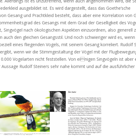
e. Allerdings ist es unzutreffend, wenn auch angenommen wird, die 
ederkleid ausgebildet ist. Es wird dargestellt, dass das Goethe‘sche
n Gesang und Prachtkleid besteht, dass aber eine Korrelation von 
llkommenheitsgrad des Gesangs mit dem Grad der Geselligkeit des Vog
cht, Singvögel nach ökologischen Aspekten einzuordnen, also generell 
n auch den gleichen Gesangsstil. Und noch schwieriger wird es, wenn 
eziell eines fliegenden Vogels, mit seinem Gesang korreliert. Rudolf 
ergibt, wenn wir die Stimmgestaltung der Vögel mit der Flugbewegun
10.000 Vogelarten nicht feststellen. Von einigen Singvögeln ist aber 
r Aussage Rudolf Steiners sehr nahe kommt und auf die ausführlicher