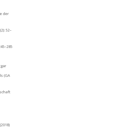
ie der
2): 52–
 245–285
tgar
ls (GA
schaft
(2018)